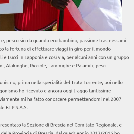
ore, pesco sin da quando ero bambino, passione trasmessami
o la fortuna di effettuare viaggi in giro per il mondo
 e Lucci in Lapponia e così via, per alcuni anni con un gruppo
nni, Alalunghe, Ricciole, Lampughe e Palamiti, pesci
gonismo, prima nella specialità del Trota Torrente, poi nello
l’Agonismo ho ricevuto e ancora oggi traggo tantissime
 ovviamente mi ha fatto conoscere permettendomi nel 2007
e F.I.P.S.A.S.
presentato la Sezione di Brescia nel Comitato Regionale, e
a della Provincia di Brescia, dal quadriennio 2013/2016 ho