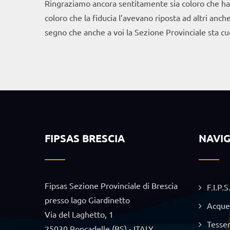
Ringraziamo ancora sentitamente sia coloro che han
coloro che la fiducia l’avevano riposta ad altri anch
segno che anche a voi la Sezione Provinciale sta cu
FIPSAS BRESCIA
NAVI
Fipsas Sezione Provinciale di Brescia
F.I.P.S
presso lago Giardinetto
Acque
Via del Laghetto, 1
Tesse
25030 Roncadelle (BS) - ITALY