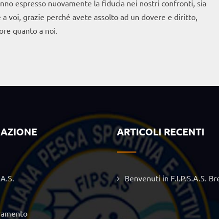
no espresso nuovamente la fiducia nei nostri confronti, sia
e a voi, grazie perché avete assolto ad un dovere e diritto,
ore quanto a noi.
GAZIONE
ARTICOLI RECENTI
.A.S.
Benvenuti in F.I.P.S.A.S. Br
ramento