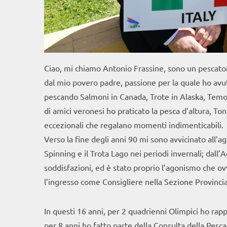
Ciao, mi chiamo Antonio Frassine, sono un pescat
dal mio povero padre, passione per la quale ho avut
pescando Salmoni in Canada, Trote in Alaska, Temoli
di amici veronesi ho praticato la pesca d’altura, To
eccezionali che regalano momenti indimenticabili.
Verso la fine degli anni 90 mi sono avvicinato all’a
Spinning e il Trota Lago nei periodi invernali; dal
soddisfazioni, ed è stato proprio l’agonismo che
l’ingresso come Consigliere nella Sezione Provincial
In questi 16 anni, per 2 quadrienni Olimpici ho rap
per 8 anni ho fatto parte della Consulta della Pesc