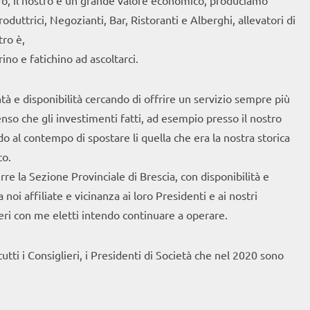
loro, il nostro è un grande valore economico, produciamo
uttrici, Negozianti, Bar, Ristoranti e Alberghi, allevatori di
tro è,
ino e fatichino ad ascoltarci.
à e disponibilità cercando di offrire un servizio sempre più
penso che gli investimenti fatti, ad esempio presso il nostro
 al contempo di spostare li quella che era la nostra storica
co.
re la Sezione Provinciale di Brescia, con disponibilità e
oi affiliate e vicinanza ai loro Presidenti e ai nostri
ieri con me eletti intendo continuare a operare.
tti i Consiglieri, i Presidenti di Società che nel 2020 sono