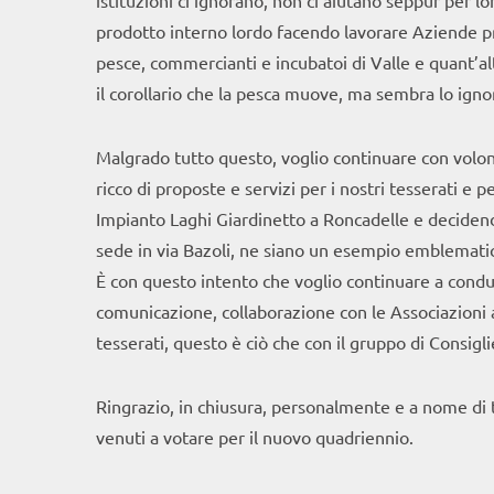
istituzioni ci ignorano, non ci aiutano seppur per 
prodotto interno lordo facendo lavorare Aziende prod
pesce, commercianti e incubatoi di Valle e quant’al
il corollario che la pesca muove, ma sembra lo ignor
Malgrado tutto questo, voglio continuare con volont
ricco di proposte e servizi per i nostri tesserati e 
Impianto Laghi Giardinetto a Roncadelle e decidendo
sede in via Bazoli, ne siano un esempio emblemati
È con questo intento che voglio continuare a condur
comunicazione, collaborazione con le Associazioni a n
tesserati, questo è ciò che con il gruppo di Consigl
Ringrazio, in chiusura, personalmente e a nome di tu
venuti a votare per il nuovo quadriennio.