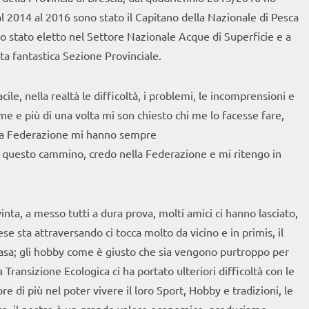
al 2014 al 2016 sono stato il Capitano della Nazionale di Pesca
o stato eletto nel Settore Nazionale Acque di Superficie e a
a fantastica Sezione Provinciale.
ile, nella realtà le difficoltà, i problemi, le incomprensioni e
me e più di una volta mi son chiesto chi me lo facesse fare,
 e la Federazione mi hanno sempre
in questo cammino, credo nella Federazione e mi ritengo in
nta, a messo tutti a dura prova, molti amici ci hanno lasciato,
ese sta attraversando ci tocca molto da vicino e in primis, il
 casa; gli hobby come è giusto che sia vengono purtroppo per
Transizione Ecologica ci ha portato ulteriori difficoltà con le
re di più nel poter vivere il loro Sport, Hobby e tradizioni, le