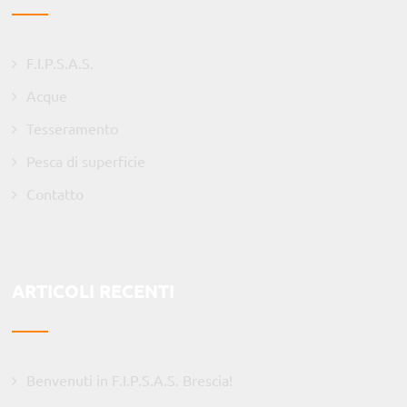
F.I.P.S.A.S.
Acque
Tesseramento
Pesca di superficie
Contatto
ARTICOLI RECENTI
Benvenuti in F.I.P.S.A.S. Brescia!